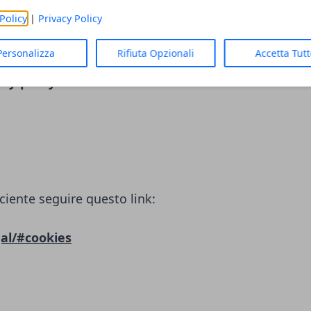
LC)
Policy
|
Privacy Policy
ciente seguire questo link:
Personalizza
Rifiuta Opzionali
Accetta Tut
cy-policy/
ciente seguire questo link:
al/#cookies