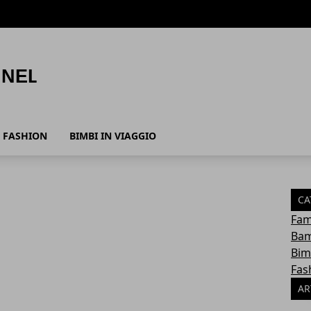
FASHION
BIMBI IN VIAGGIO
CA
Fam
Bam
Bim
Fas
AR