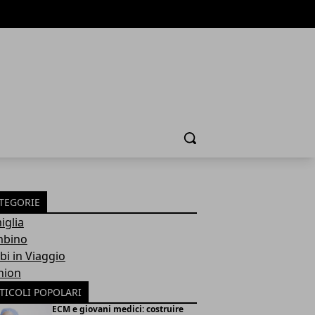
Cerca
TEGORIE
iglia
bino
bi in Viaggio
hion
TICOLI POPOLARI
ECM e giovani medici: costruire