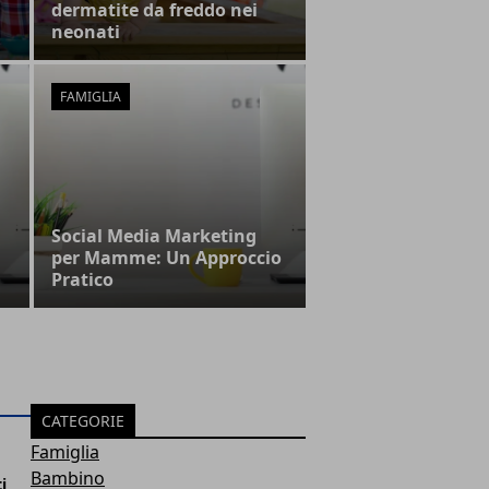
dermatite da freddo nei
neonati
FAMIGLIA
Social Media Marketing
per Mamme: Un Approccio
Pratico
CATEGORIE
Famiglia
Bambino
i