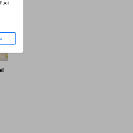
 Puoi
to
al
n
i