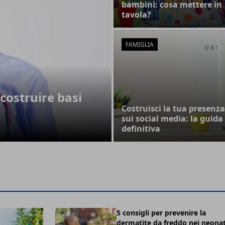
bambini: cosa mettere in
tavola?
FAMIGLIA
costruire basi
Costruisci la tua presenza
sui social media: la guida
definitiva
5 consigli per prevenire la
dermatite da freddo nei neonat