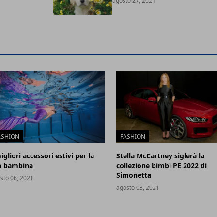
agosto 27, 2021
ASHION
FASHION
igliori accessori estivi per la
Stella McCartney siglerà la
a bambina
collezione bimbi PE 2022 di
Simonetta
sto 06, 2021
agosto 03, 2021