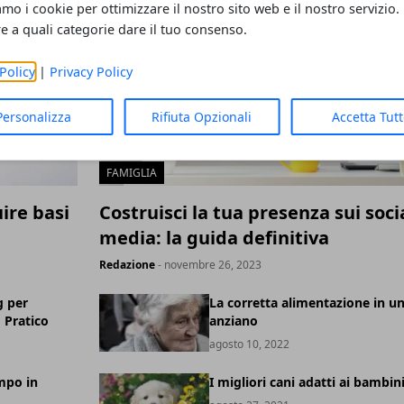
amo i cookie per ottimizzare il nostro sito web e il nostro servizio.
re a quali categorie dare il tuo consenso.
Policy
|
Privacy Policy
Personalizza
Rifiuta Opzionali
Accetta Tut
FAMIGLIA
ire basi
Costruisci la tua presenza sui soci
media: la guida definitiva
Redazione
- novembre 26, 2023
g per
La corretta alimentazione in u
Pratico
anziano
agosto 10, 2022
mpo in
I migliori cani adatti ai bambin