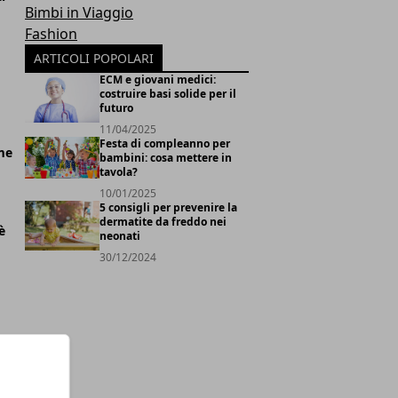
Bimbi in Viaggio
Fashion
ARTICOLI POPOLARI
ECM e giovani medici:
costruire basi solide per il
futuro
11/04/2025
Festa di compleanno per
me
bambini: cosa mettere in
tavola?
10/01/2025
5 consigli per prevenire la
dermatite da freddo nei
è
neonati
30/12/2024