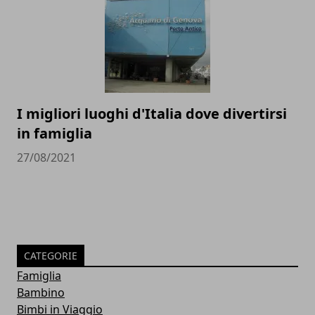
I migliori luoghi d'Italia dove divertirsi
in famiglia
27/08/2021
CATEGORIE
Famiglia
Bambino
Bimbi in Viaggio