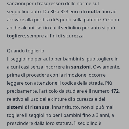
sanzioni per i trasgressori delle norme sul
seggiolino auto. Da 80 a 323 euro di
multa
fino ad
arrivare alla perdita di 5 punti sulla patente. Ci sono
anche alcuni casi in cui il sediolino per auto si può
togliere
, sempre ai fini di sicurezza.
Quando toglierlo
Il seggiolino per auto per bambini si può togliere in
alcuni casi senza incorrere in
sanzioni
. Ovviamente,
prima di procedere con la rimozione, occorre
leggere con attenzione il codice della strada. Più
precisamente, l'articolo da studiare è il numero
172
,
relativo all'uso delle cinture di sicurezza e dei
sistemi di ritenuta
. Innanzitutto, non si può mai
togliere il seggiolino per i bambini fino a 3 anni, a
prescindere dalla loro statura. Il sediolino è