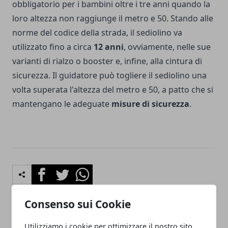
obbligatorio per i bambini oltre i tre anni quando la
loro altezza non raggiunge il metro e 50. Stando alle
norme del codice della strada, il sediolino va
utilizzato fino a circa
12 anni
, ovviamente, nelle sue
varianti di rialzo o booster e, infine, alla cintura di
sicurezza. Il guidatore può togliere il sediolino una
volta superata l'altezza del metro e 50, a patto che si
mantengano le adeguate
misure di sicurezza
.
Facebook
Twitter
Whatsapp
Consenso sui Cookie
Utilizziamo i cookie per ottimizzare il nostro sito
Articolo Precedente
Articolo Successivo