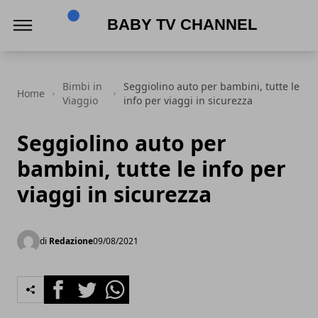
Baby Tv Channel
Bimbi in
Seggiolino auto per bambini, tutte le
Home
Viaggio
info per viaggi in sicurezza
Seggiolino auto per
bambini, tutte le info per
viaggi in sicurezza
di
Redazione
09/08/2021
Facebook
Twitter
Whatsapp