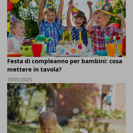
Festa di compleanno per bambini: cosa
mettere in tavola?
10/01/2025